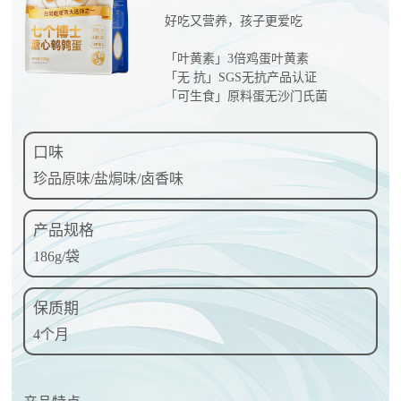
好吃又营养，孩子更爱吃
「叶黄素」3倍鸡蛋叶黄素
「无 抗」SGS无抗产品认证
「可生食」原料蛋无沙门氏菌
口味
珍品原味/盐焗味/卤香味
产品规格
186g/袋
保质期
4个月