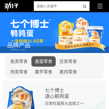
品牌产品
鱼类零食
禽蛋零食
豆类零食
肉类零食
魔芋零食
素肉零食
七个博士
溏心鹌鹑蛋
日常吃蛋两大选择之一