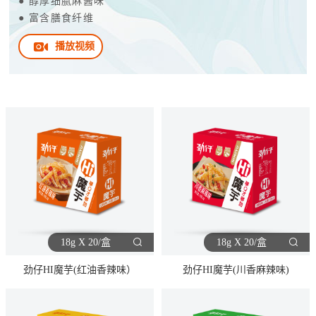
● 醇厚细腻麻酱味
● 富含膳食纤维
播放视频
18g X 20/盒
18g X 20/盒
劲仔HI魔芋(红油香辣味）
劲仔HI魔芋(川香麻辣味)