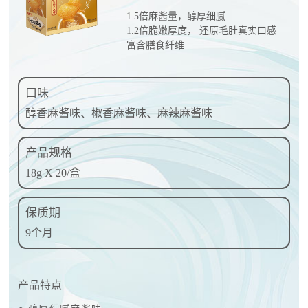
1.5倍麻酱量，醇厚细腻
1.2倍脆嫩厚度， 还原毛肚真实口感
富含膳食纤维
口味
醇香麻酱味、椒香麻酱味、麻辣麻酱味
产品规格
18g X 20/盒
保质期
9个月
产品特点