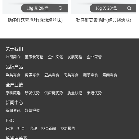
18g X 20/盒
18g X 20/盒
劲仔鲜菇素毛肚(麻辣鸡丝味)
劲仔鲜菇素毛肚(经典烧烤味)
关于我们
公司简介
董事长寄语
企业文化
发展历程
企业荣誉
品牌产品
鱼类零食
禽蛋零食
豆类零食
肉类零食
魔芋零食
素肉零食
全产业链
原料甄选
研发优势
供应链优势
质量认证
渠道优势
新闻中心
新闻资讯
媒体报道
ESG
环境
社会
治理
ESG新闻
ESG报告
投资者关系