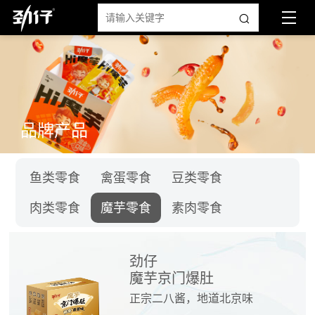
品牌产品
鱼类零食
禽蛋零食
豆类零食
肉类零食
魔芋零食
素肉零食
劲仔
魔芋京门爆肚
正宗二八酱，地道北京味