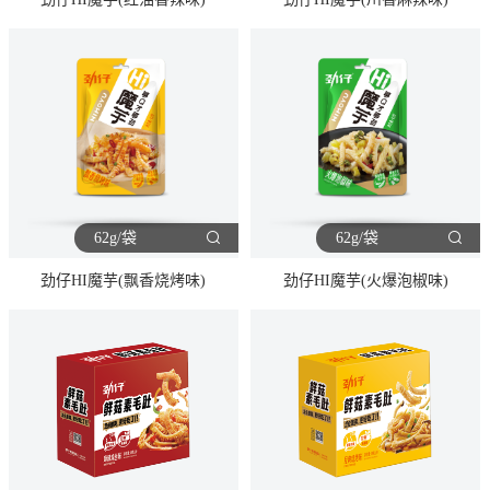
62g/袋
62g/袋
劲仔HI魔芋(飘香烧烤味)
劲仔HI魔芋(火爆泡椒味)