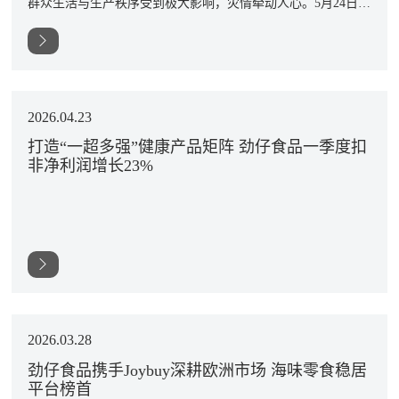
群众生活与生产秩序受到极大影响，灾情牵动人心。5月24日，
劲仔食品集团股份有限公司迅速响应，紧急启动救灾驰援工
作，向石门县捐赠10万元现金及超10000桶爱心物资，公司党员
带头承担爱心物资的装箱任务，全力支援当地防汛救灾与民生
保障。
2026.04.23
打造“一超多强”健康产品矩阵 劲仔食品一季度扣
非净利润增长23%
2026.03.28
劲仔食品携手Joybuy深耕欧洲市场 海味零食稳居
平台榜首