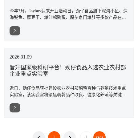
今年3月，Joybuy迎来开业活动日，劲仔食品旗下深海小鱼、深
海鳀鱼、厚豆干、爆汁鹌鹑蛋、魔芋京门爆肚等多款产品在英
国、法国、德国、荷兰四国同步亮相，共同开启中国休闲零食
在欧洲市场的新篇章。
2026.01.09
晋升国家级科研平台！劲仔食品入选农业农村部
企业重点实验室
近日，劲仔食品获批建设农业农村部鹌鹑育种与养殖技术重点
实验室，该实验室将聚焦鹌鹑品种改良、健康化养殖等关键行
业技术。
1