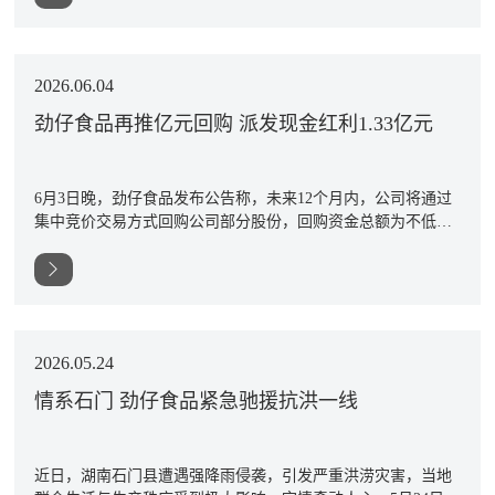
2026.06.04
劲仔食品再推亿元回购 派发现金红利1.33亿元
6月3日晚，劲仔食品发布公告称，未来12个月内，公司将通过
集中竞价交易方式回购公司部分股份，回购资金总额为不低于
人民币5,000万元(含)、不超过人民币10,000万元(含)，回购的股
份将用于注销，减少公司注册资本，有效维护全体股东权益，
增强投资者信心。
2026.05.24
情系石门 劲仔食品紧急驰援抗洪一线
近日，湖南石门县遭遇强降雨侵袭，引发严重洪涝灾害，当地