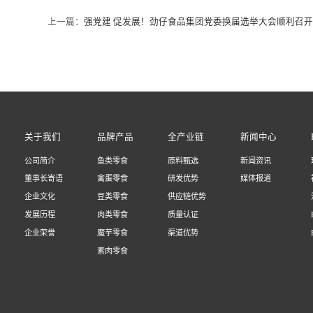
上一篇：
强党建 促发展！劲仔食品集团党委换届选举大会顺利召开
关于我们
品牌产品
全产业链
新闻中心
公司简介
鱼类零食
原料甄选
新闻资讯
董事长寄语
禽蛋零食
研发优势
媒体报道
企业文化
豆类零食
供应链优势
发展历程
肉类零食
质量认证
企业荣誉
魔芋零食
渠道优势
素肉零食