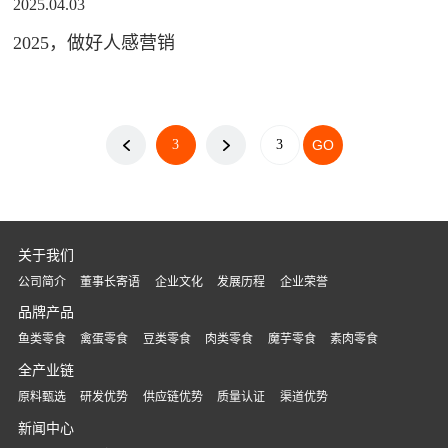
2025.04.03
2025，做好人感营销
3
关于我们
公司简介
董事长寄语
企业文化
发展历程
企业荣誉
品牌产品
鱼类零食
禽蛋零食
豆类零食
肉类零食
魔芋零食
素肉零食
全产业链
原料甄选
研发优势
供应链优势
质量认证
渠道优势
新闻中心